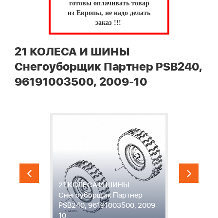
готовы оплачивать товар
из Европы, не надо делать
заказ !!!
21 КОЛЕСА И ШИНЫ
Снегоуборщик Партнер PSB240,
96191003500, 2009-10
21 КОЛЕСА И ШИНЫ
2
Снегоуборщик Партнер
С
9-
PSB240, 96191003500, 2009-
P
10
1