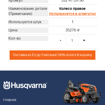
532 41 53-36
Колесо правое
Используется в агрегатах
1
35276
i
-
+
Поставка из EU до 5 месяцев 100% оплата В корзину
ГЛАВНАЯ