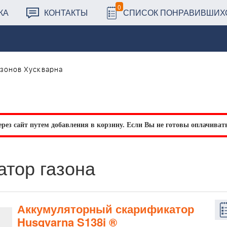
0
КА
КОНТАКТЫ
СПИСОК ПОНРАВИВШИХ
азонов Хускварна
рез сайт путем добавления в корзину.
Если Вы не готовы оплачивать 
атор газона
Аккумуляторный скарификатор
Husqvarna S138i ®