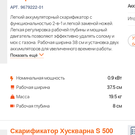
Акк
АРТ. 9679222-01
Легкий аккумуляторный скарификатор с
Ито
функциональностью 2-в-1 и легкой заменой ножей.
Легкая регулировка рабочей глубины и мощный
двигатель позволяют эффективно удалять солому и
У
мох с газона. Рабочая ширина 38 см и установка двух
б
аккумуляторов для увеличенного времени работы.
Показать ещё
Компактный дизайн и складные рукоятки
обеспечивают легкую транспортировку и хранение.
Поставляется без аккумулятора и зарядного
устройства.
Номинальная мощность
0.9 кВт
Рабочая ширина
37.5 см
Масса
19.5 кг
Рабочая глубина
8 см
Скарификатор Хускварна S 500