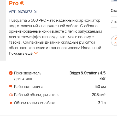
Pro ®
Ска
АРТ. 9676373-01
Husqvarna S 500 PRO - это надежный скарификатор,
Ито
подготовленный к напряженной работе. Свободно
ориентированные ножи вместе с легко запускаемым
двигателем эффективно удаляют мох и солому с
У
газона. Компактный дизайн и складные рукоятки
б
облегчают хранение и транспортировку. Идеальный
Показать ещё
инструмент для коммунального хозяйства и
ландшафтных организаций. Скарификатор Husqvarna
S 500 Pro (B&S 950 Series, 208 см³, 4.5 кВт, 50 см,
ударные ножи, аксессуары не поставляются)
Производитель
Briggs & Stratton / 4.5
двигателя
кВт
Рабочая ширина
50 см
Рабочий объем двигателя
208 см³
Объем топливного бака
3.1 л