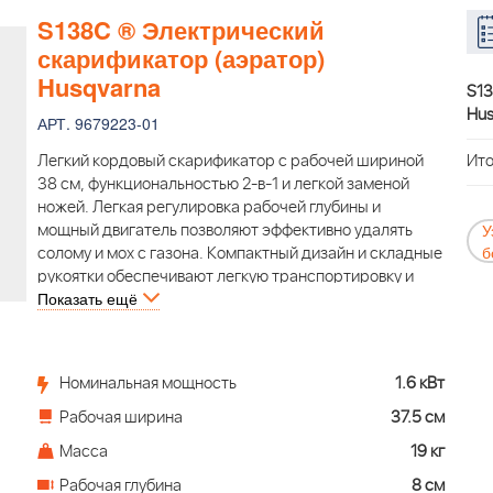
S138C ® Электрический
скарификатор (аэратор)
Husqvarna
S13
Hus
АРТ. 9679223-01
Легкий кордовый скарификатор с рабочей шириной
Ито
38 см, функциональностью 2-в-1 и легкой заменой
ножей. Легкая регулировка рабочей глубины и
мощный двигатель позволяют эффективно удалять
У
б
солому и мох с газона. Компактный дизайн и складные
рукоятки обеспечивают легкую транспортировку и
Показать ещё
хранение. С такими особенностями, как интуитивно
понятная панель управления, травосборник на 45
литров и отсутствие вредных выбросов, этот
скарификатор станет отличных помощником для
Номинальная мощность
1.6 кВт
ухода за вашим газоном.
Рабочая ширина
37.5 см
Масса
19 кг
Рабочая глубина
8 см