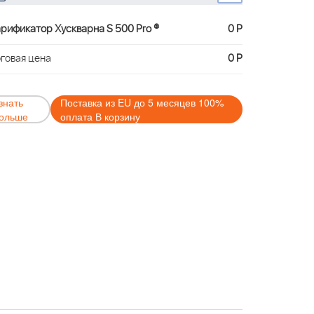
рификатор Хускварна S 500 Pro ®
0 Р
говая цена
0 Р
знать
Поставка из EU до 5 месяцев 100%
ольше
оплата В корзину