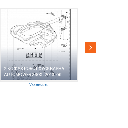
2 КОЖУХ РОБОТ ХУСКВАРНА
3 ПРИБОР
AUTOMOWER 330X, 2013-06
ХУСКВАРН
2013-06
Увеличить