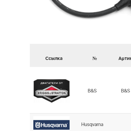
Ссылка
№
Арти
B&S
B&S
Husqvarna