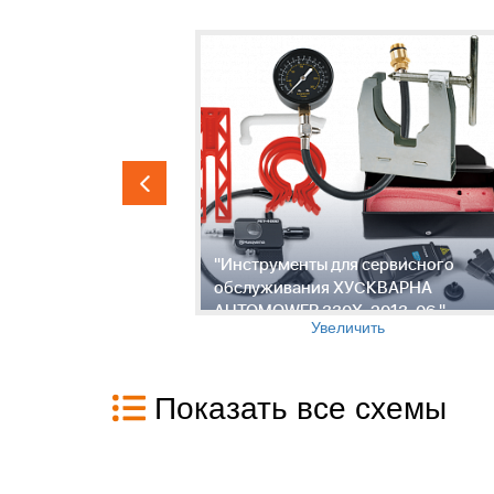
ловки,
"Инструменты для сервисного
АРНА
обслуживания ХУСКВАРНА
3-06 "
AUTOMOWER 330X, 2013-06 "
Увеличить
Показать все схемы